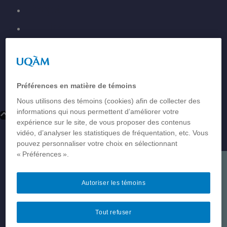
Projet
Équipe
Ateliers
Atlas
Madeli
Préférences en matière de témoins
Diffusion
Nous utilisons des témoins (cookies) afin de collecter des
informations qui nous permettent d’améliorer votre
Contact
expérience sur le site, de vous proposer des contenus
vidéo, d’analyser les statistiques de fréquentation, etc. Vous
pouvez personnaliser votre choix en sélectionnant
« Préférences ».
Projet
Équipe
Autoriser les témoins
Ateliers
Atlas
Tout refuser